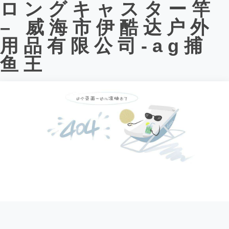
ロングキャスター竿
– 威海市伊酷达户外
用品有限公司-ag捕
鱼王