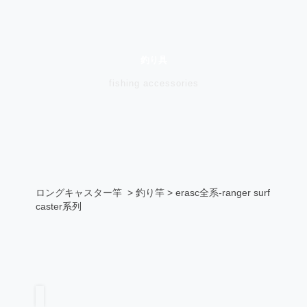
釣り具
fishing accessories
ロングキャスター竿
> 釣り竿 > erasc全系-ranger surf
caster系列