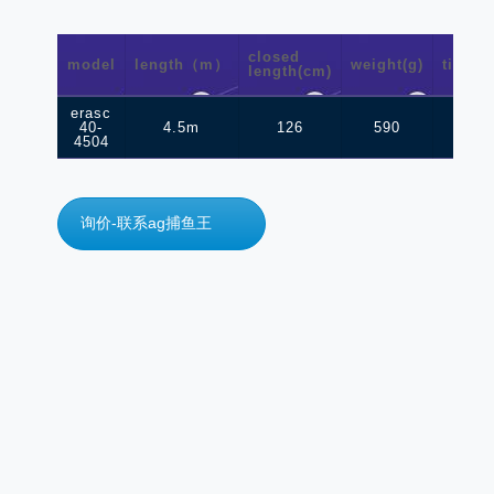
closed
model
length（m）
weight(g)
tip(o/d
length(cm)
erasc
40-
4.5m
126
590
2.4
4504
询价-联系ag捕鱼王