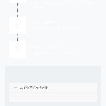
山東市威海市高技術産業開発区の聖火3街-
6番4階
0631-5685998
威海市伊酷达户外用品有限公司
www.ecooda.com
https://jekosenoutdoor.com/
ag捕鱼王的友情链接