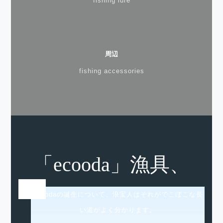
fishing lure
周辺
fishing accessories
「ecooda」漁具、
ecoodaの誕生について、浪宝人はそれがでこぼこな長
い道がよく分かります。