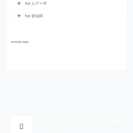
hot ルアー竿
hot 疑似餌
ecooda says
威海市イラク達アウトドア用品有限
会社