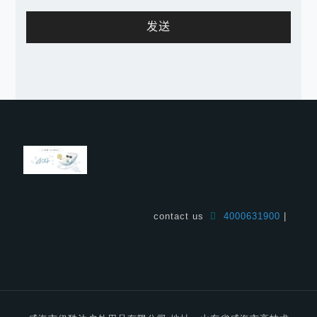
发送
contact us
4000631900
|