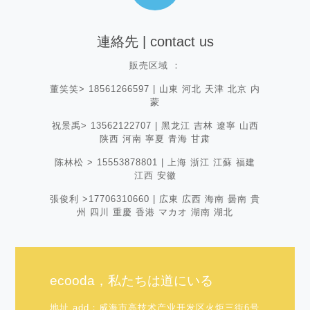
連絡先 | contact us
販売区域 ：
董笑笑> 18561266597 | 山東 河北 天津 北京 内
蒙
祝景禹> 13562122707 | 黑龙江 吉林 遼寧 山西
陕西 河南 寧夏 青海 甘肃
陈林松 > 15553878801 | 上海 浙江 江蘇 福建
江西 安徽
張俊利 >17706310660 | 広東 広西 海南 曇南 貴
州 四川 重慶 香港 マカオ 湖南 湖北
ecooda，私たちは道にいる
地址 add：威海市高技术产业开发区火炬三街6号