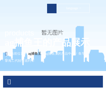
language
ag捕鱼王
products
关于ag捕鱼王

ag捕鱼王的产品展示
ag捕鱼王的产品展示

当前位置：
ag捕鱼王
/
ag捕鱼王的产品中心
/
鱼竿
/
ag捕鱼王的服务支持
擎海二代轻型底钓竿
营销网络
新闻资讯


游钓全球
联系ag捕鱼王
