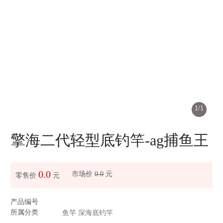
ag捕鱼王

1
/
1
擎海二代轻型底钓竿-ag捕鱼王
0.0
市场价
0.0
元
零售价
元
产品编号
所属分类
鱼竿
深海底钓竿