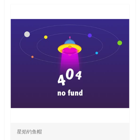
星焰钓鱼帽