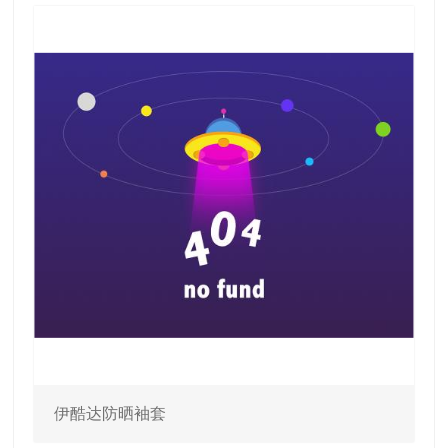
ag捕鱼王

伊酷达防晒袖套