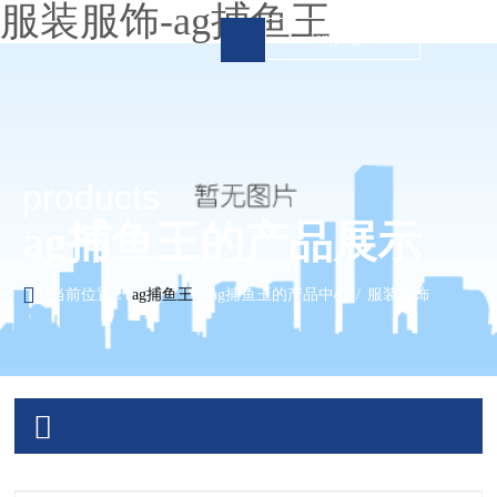
服装服饰-ag捕鱼王
language
ag捕鱼王
关于ag捕鱼王

products
ag捕鱼王的产品展示

ag捕鱼王的产品展示
ag捕鱼王的服务支持
当前位置：
ag捕鱼王
/
ag捕鱼王的产品中心
/
服装服饰
营销网络
新闻资讯

游钓全球

联系ag捕鱼王
