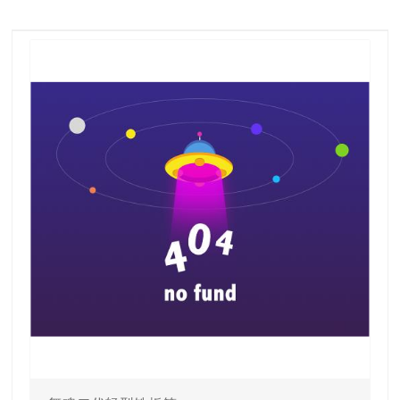
ag捕鱼王
