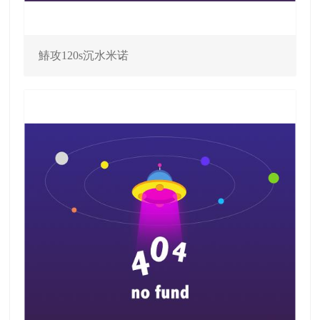
鰆攻120s沉水米诺