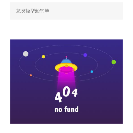
龙炎轻型船钓竿