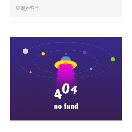
锋潮路亚竿