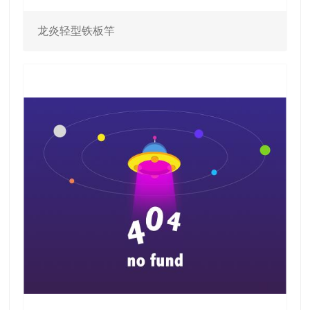
龙炎轻型铁板竿