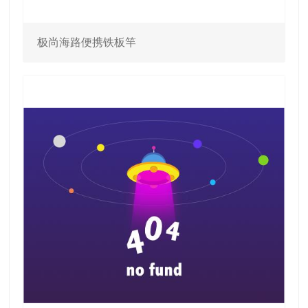
极尚海路便携铁板竿