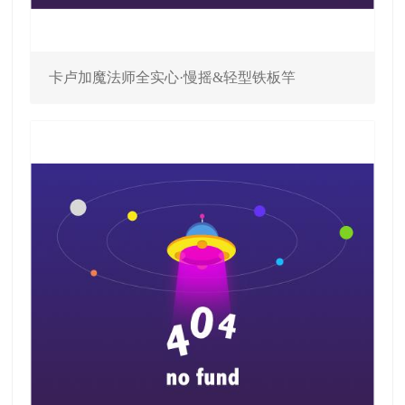
卡卢加魔法师全实心·慢摇&轻型铁板竿