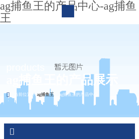
ag捕鱼王的产品中心-ag捕鱼
language
王
ag捕鱼王
关于ag捕鱼王

ag捕鱼王的产品展示

products
ag捕鱼王的服务支持
ag捕鱼王的产品展示
营销网络
当前位置：
ag捕鱼王
/
ag捕鱼王的产品中心
新闻资讯

游钓全球

联系ag捕鱼王
