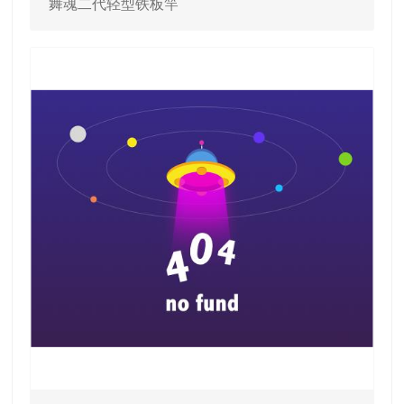
舞魂二代轻型铁板竿