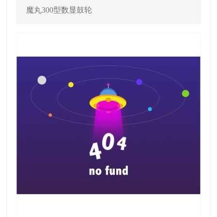
魔丸300型数显鼓轮