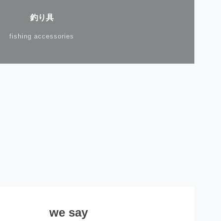
釣り具
fishing accessories
we say