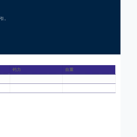
引。
钓力
自重