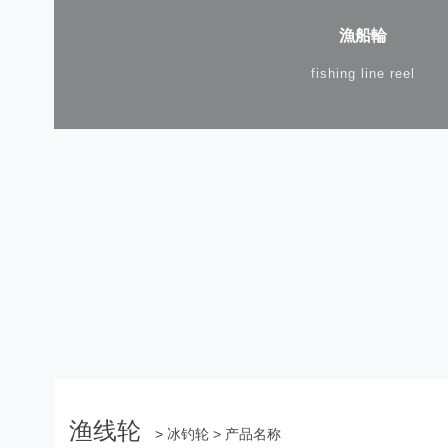
漁船輪
fishing line reel
渔线轮
> 冰钓轮 > 产品名称