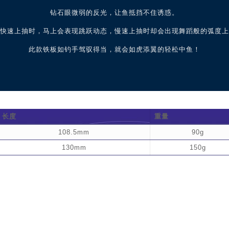
钻石眼微弱的反光，让鱼抵挡不住诱惑。
快速上抽时，马上会表现跳跃动态，慢速上抽时却会出现舞蹈般的弧度上
此款铁板如钓手驾驭得当，就会如虎添翼的轻松中鱼！
长度
重量
108.5mm
90g
130mm
150g