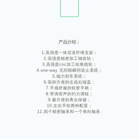
产品介绍：
1.高强度一体尼龙纤维支架；
2.高强度精密加工铜齿轮；
3.高强度cnc加工铝卷线轮；
4.one-way 无间隙瞬间逆止系统；
5.磁力刹车系统；
6.装卸方便的左或右端盖；
7.手感舒服的软胶手柄；
8.带滴答声的钓力调钮；
9.极方便的离合按键；
10.左右手轮两种配置；
11.四个精密轴承和一个单向轴承.