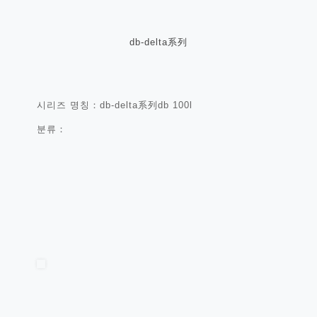
db-delta系列
시리즈 명칭：db-delta系列db 100l
분류：