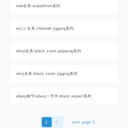
eeb全系-expedition系列
ecj ii 全系-cheetah jigging系列
ebzp全系-black zoom popping系列
ebzj全系-black zoom jigging系列
ebesj独节/ebesj一节半-black expert系列
1
2
next page