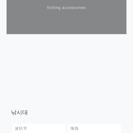
fishing accessories
낚시대
波扒竿
海筏