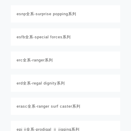
esnp全系-surprise popping系列
esfb全系-special forces系列
erc全系-ranger系列
erd全系-regal dignity系列
erasc全系-ranger surf caster系列
epj ii全系-prodigal ⅱ jigging系列