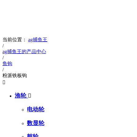
products
ag捕鱼王的产品展示
当前位置：
ag捕鱼王
/
ag捕鱼王的产品中心
/
鱼钩
/
粉派铁板钩

渔轮

电动轮
数显轮
鼓轮