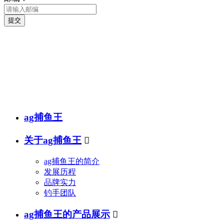
提交
销售热线
传真(fax)：
邮箱(e-mail)：
ag捕鱼王
关于ag捕鱼王

ag捕鱼王的简介
发展历程
品牌实力
钓手团队
ag捕鱼王的产品展示
