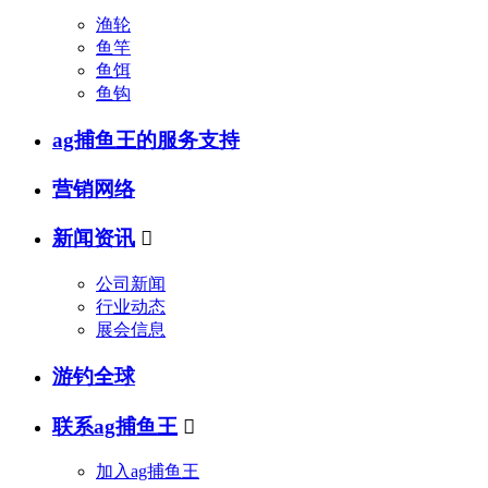
渔轮
鱼竿
鱼饵
鱼钩
ag捕鱼王的服务支持
营销网络
新闻资讯

公司新闻
行业动态
展会信息
游钓全球
联系ag捕鱼王

加入ag捕鱼王