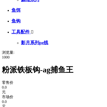
鱼饵
鱼钩
工具配件

影月系列pe线
浏览量:
1000
粉派铁板钩-ag捕鱼王
零售价
0.0
元
市场价
0.0
元