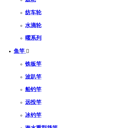
纺车轮
水滴轮
曜系列
鱼竿

铁板竿
波趴竿
船钓竿
远投竿
冰钓竿
海水重型筏竿