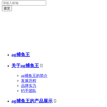
提交
销售热线
传真(fax)：
邮箱(e-mail)：
ag捕鱼王
关于ag捕鱼王

ag捕鱼王的简介
发展历程
品牌实力
钓手团队
ag捕鱼王的产品展示
