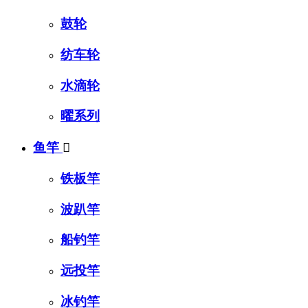
鼓轮
纺车轮
水滴轮
曜系列
鱼竿

铁板竿
波趴竿
船钓竿
远投竿
冰钓竿