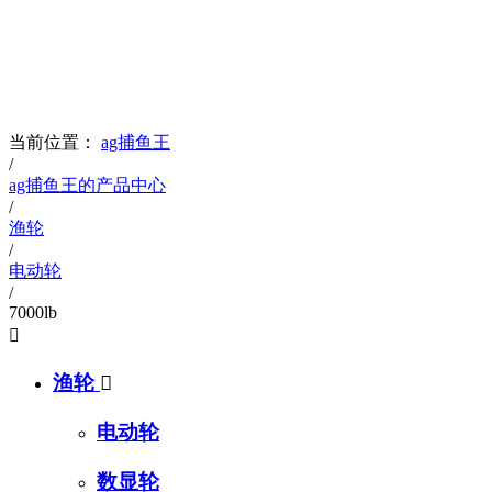
products
ag捕鱼王的产品展示
当前位置：
ag捕鱼王
/
ag捕鱼王的产品中心
/
渔轮
/
电动轮
/
7000lb

渔轮

电动轮
数显轮