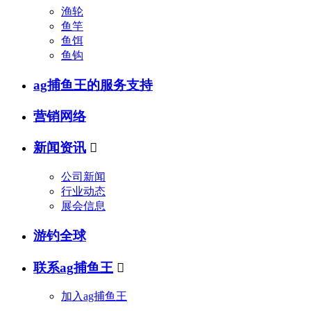
渔轮
鱼竿
鱼饵
鱼钩
ag捕鱼王的服务支持
营销网络
新闻资讯

公司新闻
行业动态
展会信息
游钓全球
联系ag捕鱼王

加入ag捕鱼王