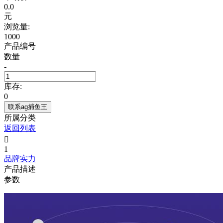
0.0
元
浏览量:
1000
产品编号
数量
-
库存:
0
联系ag捕鱼王
所属分类
返回列表

1
品牌实力
产品描述
参数