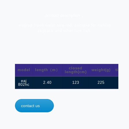
product description：
slap-up fresh water lure rod, suitable for fishing
skipjack and other lure fish.
closed
model
length（m）
weight(g)
tip(o/d
length(cm)
eaj
2.40
123
225
2.1
802hc
contact us