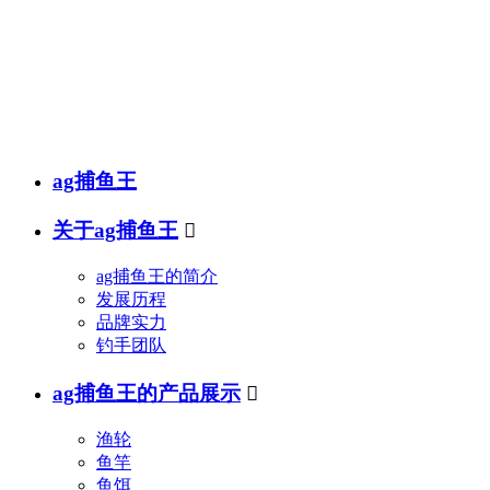
销售热线
传真(fax)：
邮箱(e-mail)：
ag捕鱼王
关于ag捕鱼王

ag捕鱼王的简介
发展历程
品牌实力
钓手团队
ag捕鱼王的产品展示

渔轮
鱼竿
鱼饵