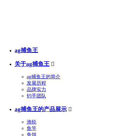
销售热线
传真(fax)：
邮箱(e-mail)：
ag捕鱼王
关于ag捕鱼王

ag捕鱼王的简介
发展历程
品牌实力
钓手团队
ag捕鱼王的产品展示

渔轮
鱼竿
鱼饵