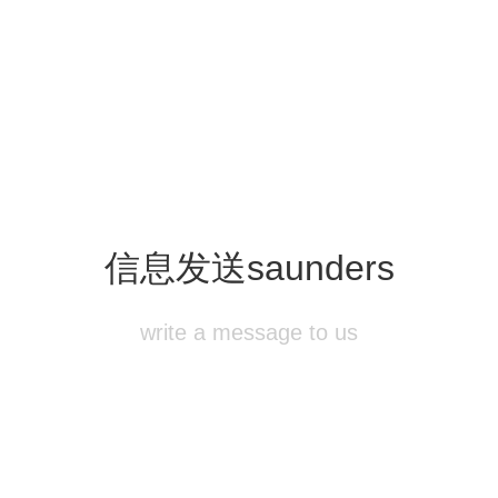
信息发送
saunders
write a message to us