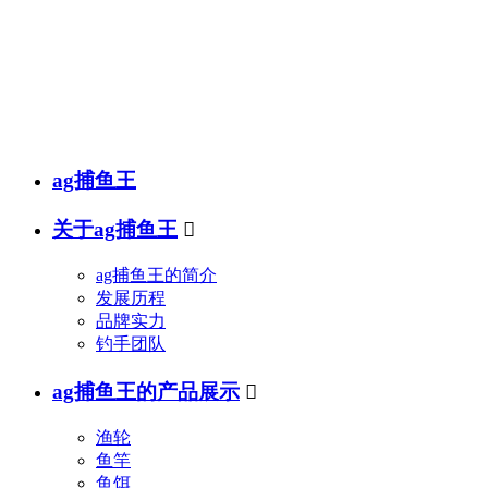
销售热线
传真(fax)：
邮箱(e-mail)：
ag捕鱼王
关于ag捕鱼王

ag捕鱼王的简介
发展历程
品牌实力
钓手团队
ag捕鱼王的产品展示

渔轮
鱼竿
鱼饵