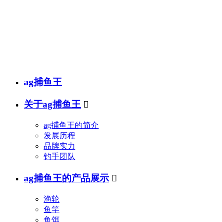
销售热线
传真(fax)：
邮箱(e-mail)：
ag捕鱼王
关于ag捕鱼王

ag捕鱼王的简介
发展历程
品牌实力
钓手团队
ag捕鱼王的产品展示

渔轮
鱼竿
鱼饵