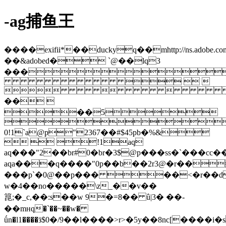
-ag捕鱼王
����exifii*��duckyq��mhttp://ns.adobe.com/x
��&adobed� `@��lq3
���
  

�� 
��5

0!1`a@p"2367��#$45pb�%&
  !1aq
aq���"2��br#0�br�3$@p���ss�`���cc
aqa���q����"0p��b��2r3@�r��
���p`�0@��p��� ��<�r��d
w�4��no�����\z_��v��
箟;�_c,��:s��w 9�=8�� û|3� ��-
��mнq�`��~��w�
ǘn�l1����ӟ$0�/9��l����>r>�5y��8nc[����i�sd�ɵ305٣o�m|n`k�5:�