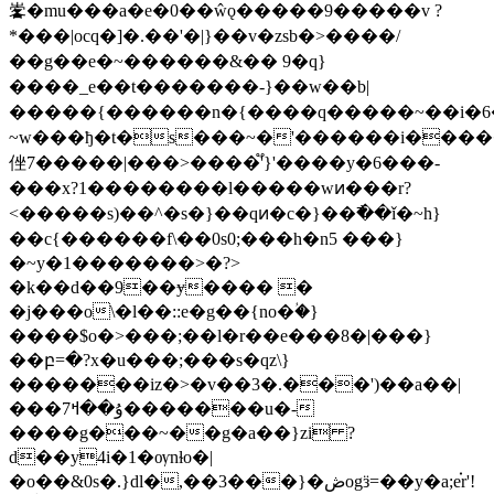
㟯�mu���a�e�0��ŵǫ�����9�����v ?
*���|ocq�]�.��'�|}��v�zsb�>����/
��g��e�~������&�� 9�q}
����_e��t�������-}��w��b|
�����{������n�{����q�����~��i�6
~w���ђ�t�s���~�'������i����
侳7�����|���>����֟'}'����y�6���-
���x?1��������l�����wͷ���r?
<�����s)��^�s�}��qͷ�c�}��߯��ǐ�~h}
��c{������f\��0s0;���h�n5 ���}
�~y�1�������>�?>
�k��d��9��ɏ���� �
�j���o\�l��::e�g��{no�ؙ�}
����$o�>���;��l�r��e���8�|���}
��բ=�?х�u���;���s�qz\}
�������iz�>�v��3�.���')��a��|
���ۇ��ߞ7�������u�-
����g���~��g�a��}zi ?
d��y4i�1�ѹnɫo�|
�o��&0s�.}dl�,��3���}�ڞogӟ=��y�a;e֗r'!