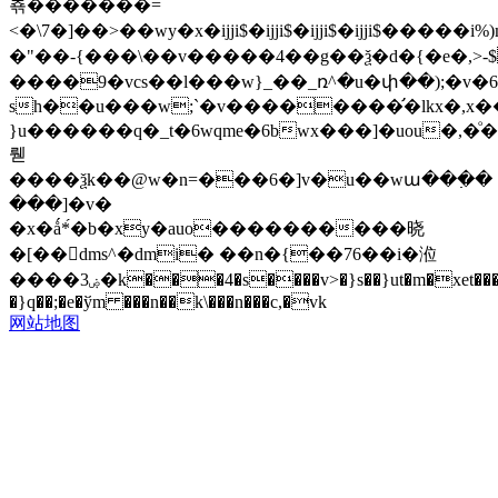
쵺�������=
<�\7�]��>��wy�x�ijji$�ijji$�ijji$�ijji$�����
�"��-{���\��v�����4��g��ѯ�d�{�e�,>-$w��)�)��
����9�vcs��l���w}_��_ռ^�u�փ��);�v
sh��u���w;`�v��������̛�lkx�,x��i[��5�����ߩ����0�:�d�v
}u������q�_t�6wqme�6bwx���]�uou�,
뤧
����ѯk��@w�n=���6�]v�u��wա��߲��
���]�v�
�x�ǻ*́�b�xy�auo����������晓
�[��dms^�dmi� ��n�{��76��i�涖
����3ۻ�k���4�s����v>�}s��}ut�m�xet����"�z��gw���g�����)�
�}q��;�e�ўm ���n��k\���n���c,�vk
网站地图