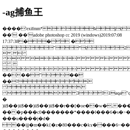
-ag捕鱼王
����'exifmm*bj(
��' ��'adobe photoshop cc 2019 (windows)2019:07:08
17:37:38�� �
"*(2
 
 


����"��
��?

 3!1aqa"q�2
�
)ii$��)ii$��)ii$��)ii$��r��[�oe��w�.�
���p���c0�������*����l���6�s�>�v�[ipg؝[1
���u����j�d�
��ijj�m��k{�z�80���c�kϫ����6~�