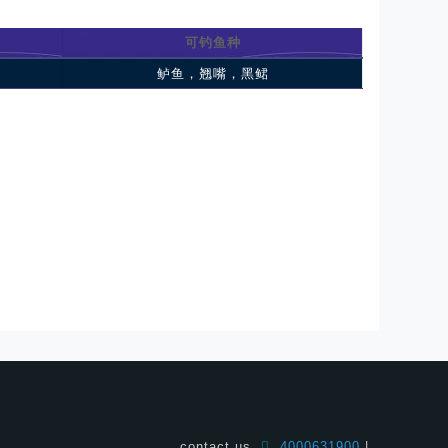
可钓鱼种
鲈鱼，翘嘴，黑鲪
contact us
4000631900
|