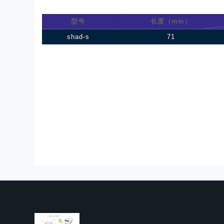
型号
长度（mm）
shad-s
71