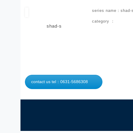
series name：shad-s
category ：
shad-s
contact us tel：0631-5686308