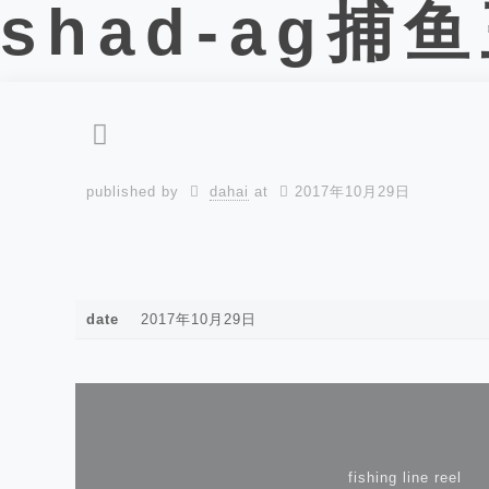
shad-ag捕
published by
dahai
at
2017年10月29日
date
2017年10月29日
fishing line reel