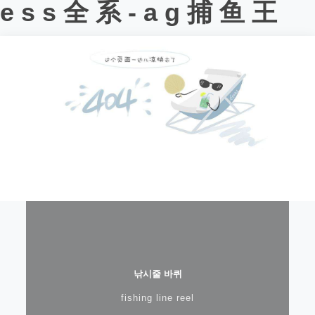
ess全系-ag捕鱼王
낚시줄 바퀴
fishing line reel