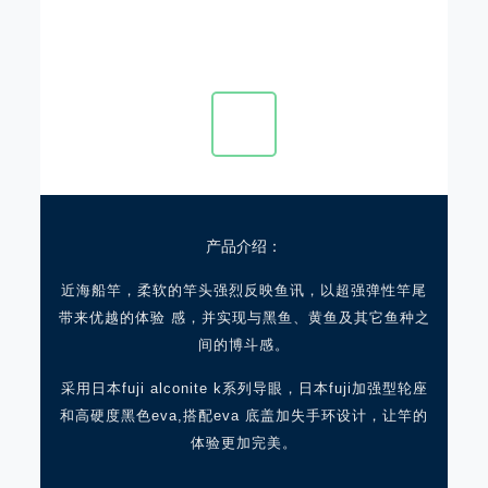
产品介绍：
近海船竿，柔软的竿头强烈反映鱼讯，以超强弹性竿尾
带来优越的体验 感，并实现与黑鱼、黄鱼及其它鱼种之
间的博斗感。
采用日本fuji alconite k系列导眼，日本fuji加强型轮座
和高硬度黑色eva,搭配eva 底盖加失手环设计，让竿的
体验更加完美。