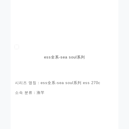
ess全系-sea soul系列
시리즈 명칭：ess全系-sea soul系列 ess 270c
소속 분류：渔竿