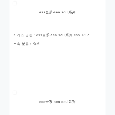
ess全系-sea soul系列
시리즈 명칭：ess全系-sea soul系列 ess 135c
소속 분류：渔竿
ess全系-sea soul系列