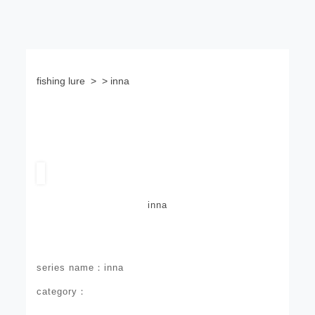
fishing lure
> > inna
inna
series name：inna
category：