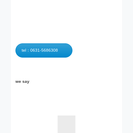
tel：0631-5686308
we say