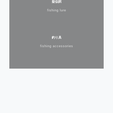
疑似餌
fishing lure
釣り具
fishing accessories