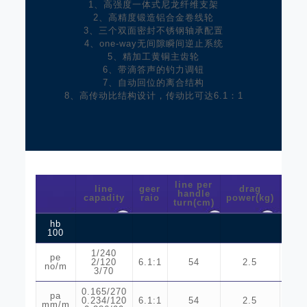
1、高强度一体式尼龙纤维支架
2、高精度锻造铝合金卷线轮
3、三个双面密封不锈钢轴承配置
4、one-way无间隙瞬间逆止系统
5、精加工黄铜主齿轮
6、带滴答声的钓力调钮
7、自动回位的离合结构
8、高传动比结构设计，传动比可达6.1：1
line per
line
geer
drag
handle
weig
capadity
raio
power(kg)
turn(cm)
hb
100
1/240
pe
2/120
6.1:1
54
2.5
1
no/m
3/70
0.165/270
pa
0.234/120
6.1:1
54
2.5
1
mm/m