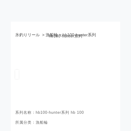
氷釣りリール
> 漁船輪 > hb100-hunter系列
hb100-hunter系列
系列名称：hb100-hunter系列 hb 100
所属分类：漁船輪