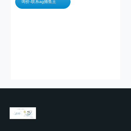
询价-联系ag捕鱼王