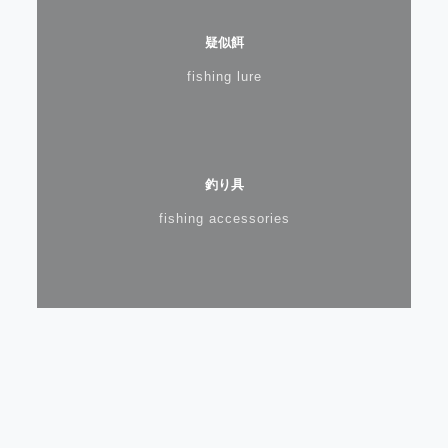
疑似餌
fishing lure
釣り具
fishing accessories