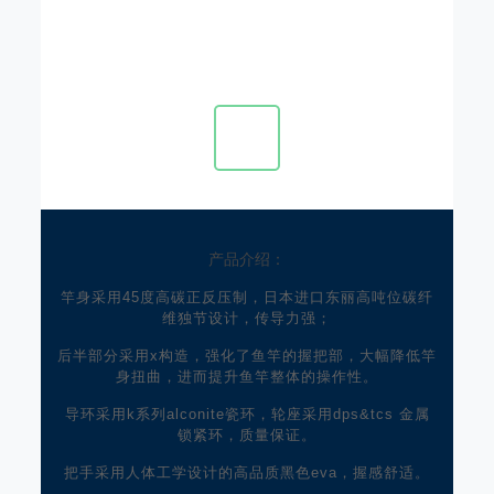
产品介绍：
竿身采用45度高碳正反压制，日本进口东丽高吨位碳纤
维独节设计，传导力强；
后半部分采用x构造，强化了鱼竿的握把部，大幅降低竿
身扭曲，进而提升鱼竿整体的操作性。
导环采用k系列alconite瓷环，轮座采用dps&tcs 金属
锁紧环，质量保证。
把手采用人体工学设计的高品质黑色eva，握感舒适。