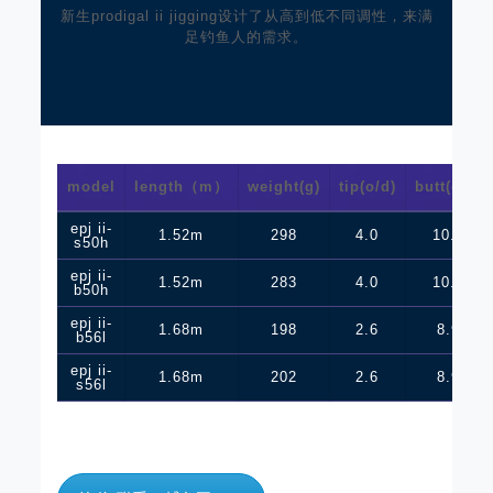
新生prodigal ii jigging设计了从高到低不同调性，来满
足钓鱼人的需求。
model
length（m）
weight(g)
tip(o/d)
butt(o/d)
epj ii-
1.52m
298
4.0
10.4
s50h
epj ii-
1.52m
283
4.0
10.4
b50h
epj ii-
1.68m
198
2.6
8.9
b56l
epj ii-
1.68m
202
2.6
8.9
s56l