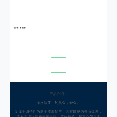
we say
产品介绍：
海水路亚，钓黑鱼，鲈鱼。
发挥中调特性的新主流海鲈竿，具有顺畅的弯曲弧度，
素材采 用x结构高碳设计，竿体轻盈，超重心偏后手