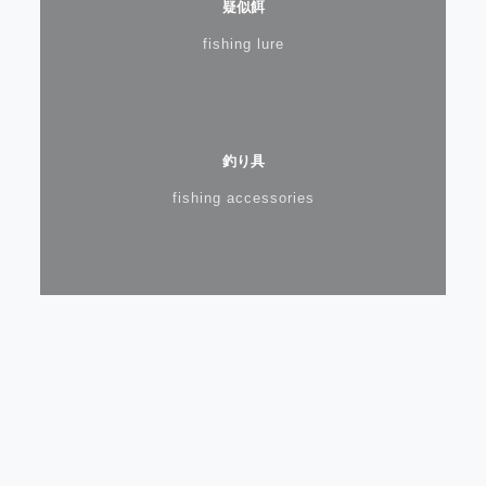
疑似餌
fishing lure
釣り具
fishing accessories