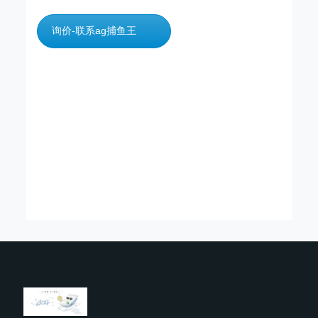
询价-联系ag捕鱼王