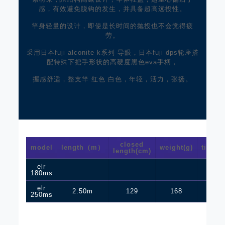
感，有效避免脱钩的发生，并具备超高远投性。
竿身轻量的设计，即使是长时间的抛投也不会觉得疲
劳。
采用日本fuji alconite k系列 导眼，日本fuji dps轮座搭
配特殊下把手形状的高硬度黑色eva手柄，
握感舒适，整支竿 红色 白色，年轻，活力，张扬。
closed
model
length（m）
weight(g)
tip(o/d
length(cm)
elr
180ms
elr
2.50m
129
168
1.9
250ms