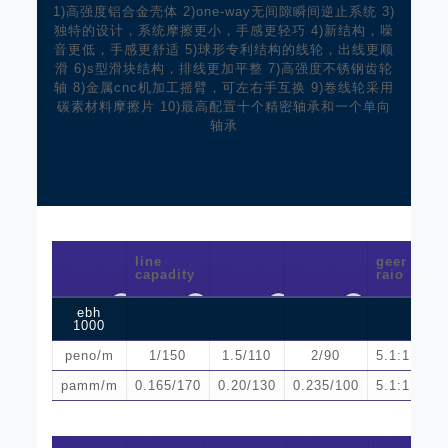
1)高强度铝合金壳体 2)one-way无间隙瞬间逆止系统 3)
独特的设计，系统摩擦更小，手感更轻巧 4)新结构，噪
音更低，手感更舒适 5)球形专利结构的线轮，出线更顺
滑 6)s型滑块结构，排线更加平整 7)高强度不锈钢齿轮
轴 8)金属cnc机加工摇臂，可左右手互换 9)卷线轮采用
碳素材料摩擦片 10)最高配置十个精密轴承和一个单向
轴承
lin
line
geer
ha
capadity
raio
tu
ebh
1000
peno/m
1/150
1.5/110
2/90
5.1:1
pamm/m
0.165/170
0.20/130
0.235/100
5.1:1