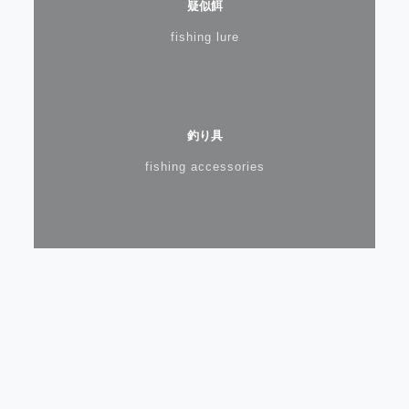
疑似餌
fishing lure
釣り具
fishing accessories