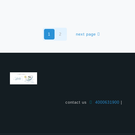
1
2
next page
contact us
4000631900
|