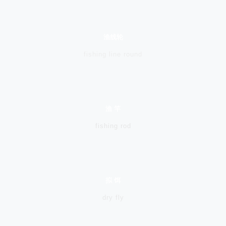
渔线轮
fishing line round
渔 竿
fishing rod
拟 饵
dry fly